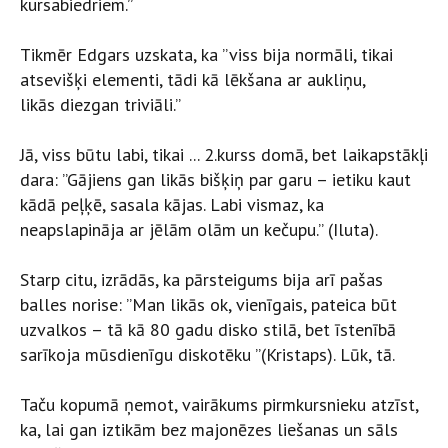
kursabiedriem.”
Tikmēr Edgars uzskata, ka ”viss bija normāli, tikai
atsevišķi elementi, tādi kā lēkšana ar aukliņu,
likās diezgan triviāli.”
Jā, viss būtu labi, tikai ... 2.kurss domā, bet laikapstākļi
dara: ”Gājiens gan likās bišķiņ par garu – ietiku kaut
kādā peļķē, sasala kājas. Labi vismaz, ka
neapslapināja ar jēlām olām un kečupu.” (Iluta).
Starp citu, izrādās, ka pārsteigums bija arī pašas
balles norise: ”Man likās ok, vienīgais, pateica būt
uzvalkos – tā kā 80 gadu disko stilā, bet īstenībā
sarīkoja mūsdienīgu diskotēku ”(Kristaps). Lūk, tā.
Taču kopumā ņemot, vairākums pirmkursnieku atzīst,
ka, lai gan iztikām bez majonēzes liešanas un sāls