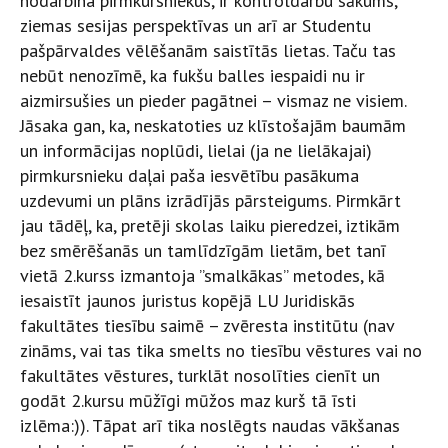
nodarbina pirmkursniekus, ir kontroldarbu sākums,
ziemas sesijas perspektīvas un arī ar Studentu
pašpārvaldes vēlēšanām saistītās lietas. Taču tas
nebūt nenozīmē, ka fukšu balles iespaidi nu ir
aizmirsušies un pieder pagātnei – vismaz ne visiem.
Jāsaka gan, ka, neskatoties uz klīstošajām baumām
un informācijas noplūdi, lielai (ja ne lielākajai)
pirmkursnieku daļai paša iesvētību pasākuma
uzdevumi un plāns izrādījās pārsteigums. Pirmkārt
jau tādēļ, ka, pretēji skolas laiku pieredzei, iztikām
bez smērēšanās un tamlīdzīgām lietām, bet tanī
vietā 2.kurss izmantoja ”smalkākas” metodes, kā
iesaistīt jaunos juristus kopējā LU Juridiskās
fakultātes tiesību saimē – zvēresta institūtu (nav
zināms, vai tas tika smelts no tiesību vēstures vai no
fakultātes vēstures, turklāt nosolīties cienīt un
godāt 2.kursu mūžīgi mūžos maz kurš tā īsti
izlēma:)). Tāpat arī tika noslēgts naudas vākšanas