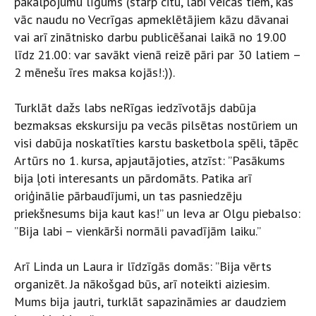
pakalpojumu līgums (starp citu, labi veicas tiem, kas
vāc naudu no Vecrīgas apmeklētājiem kāzu dāvanai
vai arī zinātnisko darbu publicēšanai laikā no 19.00
līdz 21.00: var savākt vienā reizē pāri par 30 latiem –
2 mēnešu īres maksa kojās!:)).
Turklāt dažs labs neRīgas iedzīvotājs dabūja
bezmaksas ekskursiju pa vecās pilsētas nostūriem un
visi dabūja noskatīties karstu basketbola spēli, tāpēc
Artūrs no 1. kursa, apjautājoties, atzīst: ”Pasākums
bija ļoti interesants un pārdomāts. Patika arī
oriģinālie pārbaudījumi, un tas pasniedzēju
priekšnesums bija kaut kas!” un Ieva ar Olgu piebalso:
”Bija labi – vienkārši normāli pavadījām laiku.”
Arī Linda un Laura ir līdzīgās domās: ”Bija vērts
organizēt. Ja nākošgad būs, arī noteikti aiziesim.
Mums bija jautri, turklāt sapazināmies ar daudziem