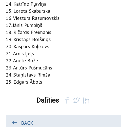
14. Katrīne Pļaviņa
15. Loreta Skaburska
16. Viesturs Razumovskis
17. Jānis Pumpiņš
18. Ričards Freimanis
19. Kristaps Bolšings
20. Kaspars Kuļikovs
21. Arnis Ļeļs
22. Anete Bože
23. Artūrs Pušmucāns
24. Staņislavs Rimša
25. Edgars Ābols
Dalīties
BACK