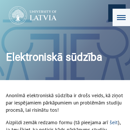
Elektroniskā sūdzība
Anonīmā elektroniskā sūdzība ir drošs veids, kā ziņot
par iespējamiem pārkāpumiem un problēmām studiju
procesā, lai risinātu tos!
Aizpildi zemāk redzamo formu (tā pieejama arī
šeit
),
ja tev šķiet, ka noticis kāds pārkāpums studiju