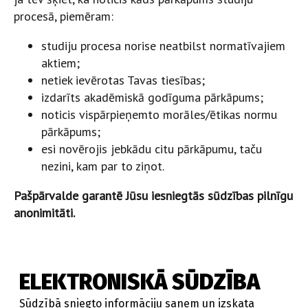
procesā, piemēram:
studiju procesa norise neatbilst normatīvajiem
aktiem;
netiek ievērotas Tavas tiesības;
izdarīts akadēmiskā godīguma pārkāpums;
noticis vispārpieņemto morāles/ētikas normu
pārkāpums;
esi novērojis jebkādu citu pārkāpumu, taču
nezini, kam par to ziņot.
Pašpārvalde garantē Jūsu iesniegtās sūdzības pilnīgu
anonimitāti.