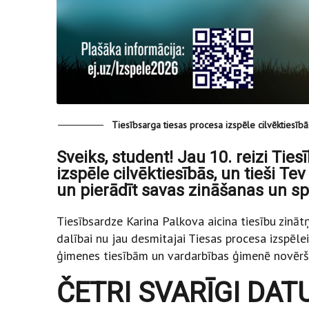
Tiesībsarga tiesas procesa izspēle cilvēktiesīb
Sveiks, student! Jau 10. reizi Ties
izspēle cilvēktiesībās, un tieši Tev
un pierādīt savas zināšanas un sp
Tiesībsardze Karina Palkova aicina tiesību zināt
dalībai nu jau desmitajai Tiesas procesa izspēle
ģimenes tiesībām un vardarbības ģimenē novērš
ČETRI SVARĪGI DAT