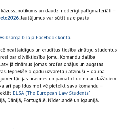
, kāzuss, nolikums un daudzi noderīgi palīgmateriāli –
spele2026
. Jautājumus var sūtīt uz e-pastu
esībsarga biroja Facebook kontā
.
lcē neatlaidīgus un erudītus tiesību zinātņu studentus
teresi par cilvēktiesību jomu. Komandu dalība
 Latvijā zināmus jomas profesionāļus un augstas
s. Iepriekšējo gadu uzvarētāji atzinuši – dalība
n argumentācijas prasmes un pamatot domu ar dažādiem
va arī papildus motivē pieteikt savu komandu –
meklēt
ELSA (The European Law Students'
jā, Dānijā, Portugālē, Nīderlandē un Igaunijā.