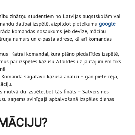
esību zinātņu studentiem no Latvijas augstskolām vai
omandu dalībai izspēlē, aizpildot pieteikumu
google
orāda komandas nosaukums jeb devīze, mācību
tālruņa numurs un e-pasta adrese, kā arī komandas
mus! Katrai komandai, kura plāno piedalīties izspēlē,
umus par izspēles kāzusu. Atbildes uz jautājumiem tiks
nē.
! Komanda sagatavo kāzusa analīzi – gan pieteicēja,
āciju.
ks mutvārdu izspēle, bet tās fināls – Satversmes
kausu saņems svinīgajā apbalvošanā izspēles dienas
MĀCIJU?