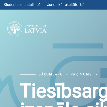
Students and staff
Juridiskā fakultāte
SĀKUMLAPA
PAR MUMS
...
Tiesībsar