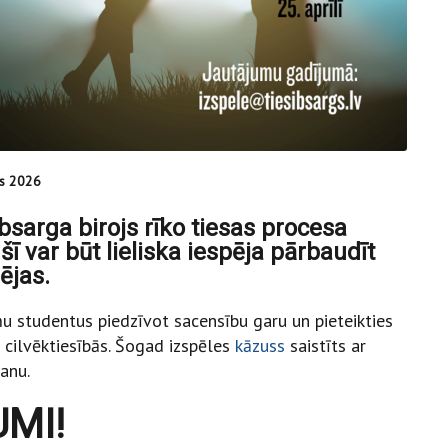
ās 2026
ībsarga birojs rīko tiesas procesa
 šī var būt lieliska iespēja pārbaudīt
ējas.
ņu studentus piedzīvot sacensību garu un pieteikties
i cilvēktiesībās. Šogad izspēles
kāzuss
saistīts ar
anu.
UMI!