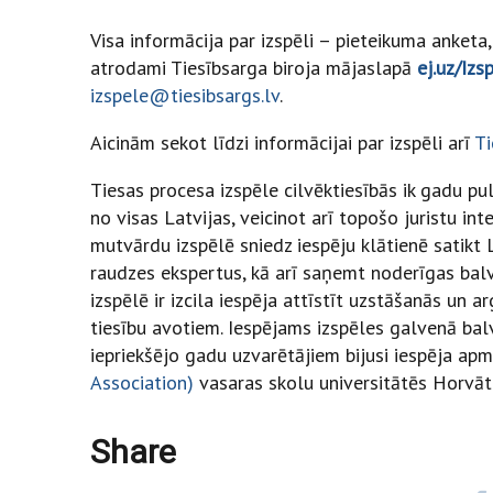
Visa informācija par izspēli – pieteikuma anketa
atrodami Tiesībsarga biroja mājaslapā
ej.uz/Iz
izspele@tiesibsargs.lv
.
Aicinām sekot līdzi informācijai par izspēli arī
Ti
Tiesas procesa izspēle cilvēktiesībās ik gadu pu
no visas Latvijas, veicinot arī topošo juristu in
mutvārdu izspēlē sniedz iespēju klātienē satikt
raudzes ekspertus, kā arī saņemt noderīgas balva
izspēlē ir izcila iespēja attīstīt uzstāšanās u
tiesību avotiem. Iespējams izspēles galvenā bal
iepriekšējo gadu uzvarētājiem bijusi iespēja ap
Association)
vasaras skolu universitātēs Horvāti
Share