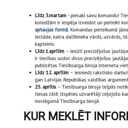
Līdz 3.martam
- piesaki savu komandu! Ti
koledžām ir iespēja izveidot un pieteikt k
aptaujas formā
. Komandas pieteikumā jān
iestāde, katra dalībnieka vārds, uzvārds, 
kapteinis.
Līdz 1.aprīlim
– iesūti precizējošus jautāju
ir tiesības uzdot divus precizējošus jautāj
publicētas Tiesībsarga biroja interneta viet
Līdz
12. aprīlim
– iesniedz rakstisko darbu
gan Latvijas Republikas valdības argument
25. aprīlis
– Tiesībsarga biroja telpās noti
tiesas zālē. Izspēles uzvarētāji ceļojošo 
noslēgumā Tiesībsarga birojā.
KUR MEKLĒT INFOR