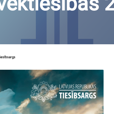
lvēktiesībās 
iesībsargs