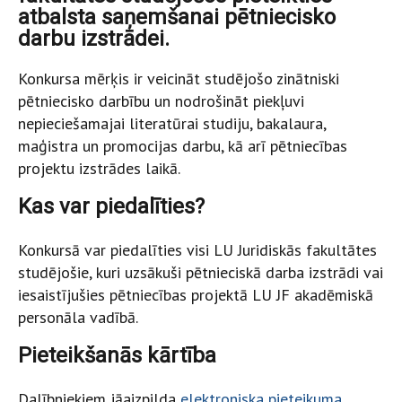
atbalsta saņemšanai pētniecisko
darbu izstrādei.
Konkursa mērķis ir veicināt studējošo zinātniski
pētniecisko darbību un nodrošināt piekļuvi
nepieciešamajai literatūrai studiju, bakalaura,
maģistra un promocijas darbu, kā arī pētniecības
projektu izstrādes laikā.
Kas var piedalīties?
Konkursā var piedalīties visi LU Juridiskās fakultātes
studējošie, kuri uzsākuši pētnieciskā darba izstrādi vai
iesaistījušies pētniecības projektā LU JF akadēmiskā
personāla vadībā.
Pieteikšanās kārtība
Dalībniekiem jāaizpilda
elektroniska pieteikuma