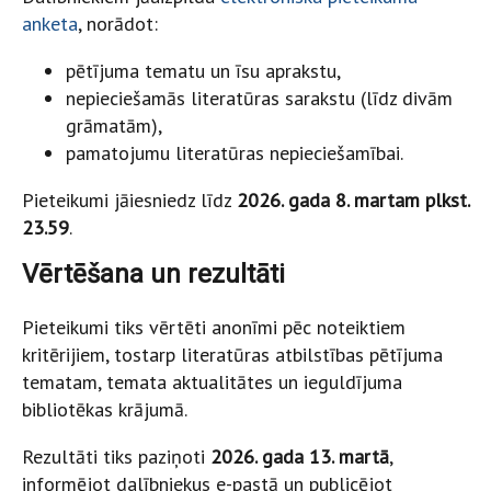
anketa
, norādot:
pētījuma tematu un īsu aprakstu,
nepieciešamās literatūras sarakstu (līdz divām
grāmatām),
pamatojumu literatūras nepieciešamībai.
Pieteikumi jāiesniedz līdz
2026. gada 8. martam plkst.
23.59
.
Vērtēšana un rezultāti
Pieteikumi tiks vērtēti anonīmi pēc noteiktiem
kritērijiem, tostarp literatūras atbilstības pētījuma
tematam, temata aktualitātes un ieguldījuma
bibliotēkas krājumā.
Rezultāti tiks paziņoti
2026. gada 13. martā
,
informējot dalībniekus e-pastā un publicējot