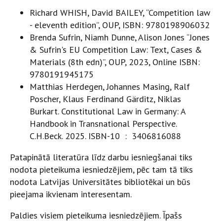
Richard WHISH, David BAILEY, “Competition law
- eleventh edition”, OUP, ISBN: 9780198906032
Brenda Sufrin, Niamh Dunne, Alison Jones “Jones
& Sufrin's EU Competition Law: Text, Cases &
Materials (8th edn)”, OUP, 2023, Online ISBN:
9780191945175
Matthias Herdegen, Johannes Masing, Ralf
Poscher, Klaus Ferdinand Gärditz, Niklas
Burkart. Constitutional Law in Germany: A
Handbook in Transnational Perspective.
C.H.Beck. 2025. ISBN-10 : 3406816088
Patapinātā literatūra līdz darbu iesniegšanai tiks
nodota pieteikuma iesniedzējiem, pēc tam tā tiks
nodota Latvijas Universitātes bibliotēkai un būs
pieejama ikvienam interesentam.
Paldies visiem pieteikuma iesniedzējiem. Īpašs