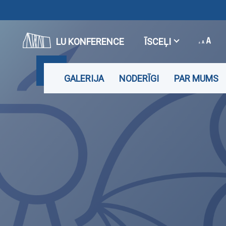
LU KONFERENCE
ĪSCEĻI
GALERIJA
NODERĪGI
PAR MUMS