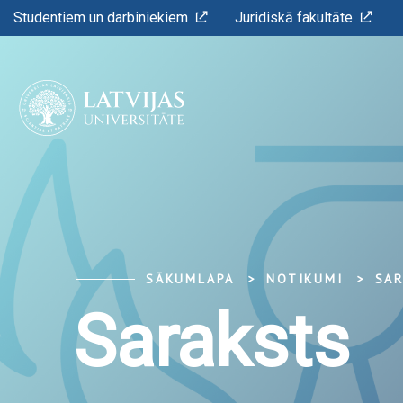
Studentiem un darbiniekiem
Juridiskā fakultāte
SĀKUMLAPA
NOTIKUMI
SA
Saraksts