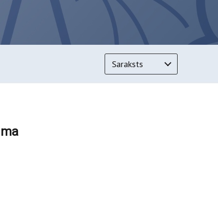
Saraksts
juma