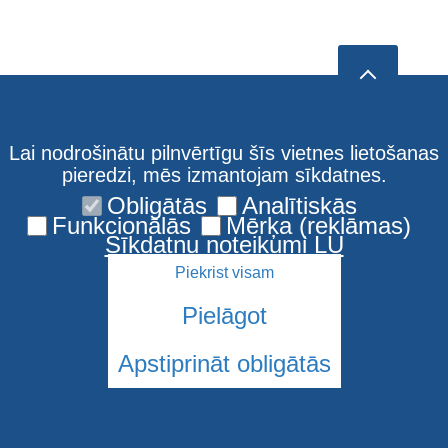
Lai nodrošinātu pilnvērtīgu šīs vietnes lietošanas
pieredzi, mēs izmantojam sīkdatnes.
Obligātās
Analītiskās
Funkcionālās
Mērķa (reklāmas)
Sīkdatņu noteikumi LU
Piekrist visam
Pielāgot
Apstiprināt obligātās
© 2026 Latvijas Universitāte. Visas tiesības aizsargātas
Sīkdatnes