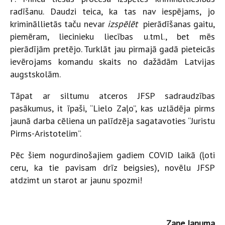
radīšanu. Daudzi teica, ka tas nav iespējams, jo
krimināllietās taču nevar
izspēlēt
pierādīšanas gaitu,
piemēram, liecinieku liecības u.tml., bet mēs
pierādījām pretējo. Turklāt jau pirmajā gadā pieteicās
ievērojams komandu skaits no dažādām Latvijas
augstskolām.
Tāpat ar siltumu atceros JFSP sadraudzības
pasākumus, it īpaši, “Lielo Zaļo”, kas uzlādēja pirms
jaunā darba cēliena un palīdzēja sagatavoties “Juristu
Pirms-Aristotelim”.
Pēc šiem nogurdinošajiem gadiem COVID laikā (ļoti
ceru, ka tie pavisam drīz beigsies), novēlu JFSP
atdzimt un starot ar jaunu spozmi!
Zane Januma