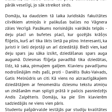
pārāk veselīgi, jo sāk streikot sirds.
Domāju, ka daudziem tā laika Juridiskās fakultātes
cilvēkiem atmiņās ir palikušas balles no Vāgnera
zāles Vecrīgā. Pasākums norisinājās vairākās telpās -
deju placī un bufetes placī, kur gozējās krāšņs
flīģelis, kurš arī tika likts lietā pa pilno. Interesanti, ka
juristi ir lieli dejotāji un arī dziedātāji. Bieži vien, kad
deju spars jau sāka izsīkt, dziedāšanas spars auga
augumā. Dziesmas flīģeļa pavadībā tika dziedātas,
līdz, kā saka, pirmajiem gaiļiem. Klavieru pavadījumu
nodrošinājām mēs paši, proti - Daniēls Buks-Vaivads,
Gatis Melnūdris un citi. Kā viens no aizrautīgākajiem
dziedātājiem ar fenomenālu dziesmu tekstu atmiņu
un zināšanām man spilgti prātā ir palicis pasniedzējs
Andis Zalpēteris. Domāju, ka pie šīm klavierēm
sadziedājās ne viens vien pāris.
Studentu pašpārvalde iestājās par studiju kvalitātes