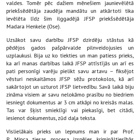
valdes. Tomēr pēc dažiem mēnešiem jaunievēlētā
priekšsēdētāja zaudēja mandātu un atkārtoti tika
ievēlēta līdz šim ilggadējā JFSP priekšsēdētāja
Madara Henkele (Ose).
Uzsākot savu darbību JFSP dzirdēju stāstus kā
pēdējos gados pašpārvalde pilnveidojusies un
uzplaukusi. Bija uz ko tiekties un man patiess prieks,
ka arī manas darbības laikā JFSP attīstījās un arī es
pati personīgi varēju pielikt savu artavu – fiksējot
vēsturi neskaitāmos JFSP sēžu protokolos, kā arī
sakārtojot un uzturot JFSP lietvedību. Savā laikā biju
zināma visiem ar savu nelokāmo prasību no biedriem
iesniegt dokumentus ar 3 cm atkāpi no kreisās malas.
Tas var šķist smieklīgi vai piekasīgi, bet citādi,
iesienot dokumentus, zūd daļa teksta.
Vislielākais prieks un lepnums man ir par Prof.
P. Minca tiesas procesa izspēles krimināltiesībās