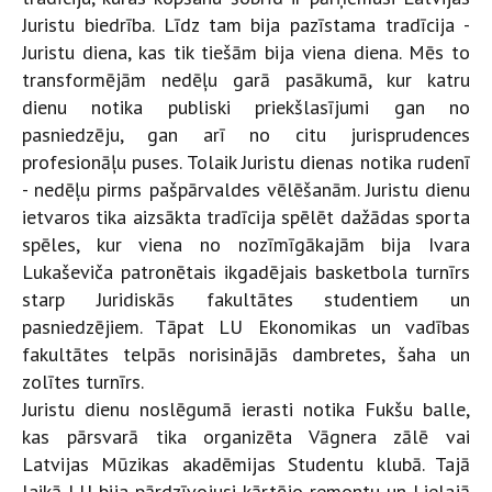
Juristu biedrība. Līdz tam bija pazīstama tradīcija -
Juristu diena, kas tik tiešām bija viena diena. Mēs to
transformējām nedēļu garā pasākumā, kur katru
dienu notika publiski priekšlasījumi gan no
pasniedzēju, gan arī no citu jurisprudences
profesionāļu puses. Tolaik Juristu dienas notika rudenī
- nedēļu pirms pašpārvaldes vēlēšanām. Juristu dienu
ietvaros tika aizsākta tradīcija spēlēt dažādas sporta
spēles, kur viena no nozīmīgākajām bija Ivara
Lukaševiča patronētais ikgadējais basketbola turnīrs
starp Juridiskās fakultātes studentiem un
pasniedzējiem. Tāpat LU Ekonomikas un vadības
fakultātes telpās norisinājās dambretes, šaha un
zolītes turnīrs.
Juristu dienu noslēgumā ierasti notika Fukšu balle,
kas pārsvarā tika organizēta Vāgnera zālē vai
Latvijas Mūzikas akadēmijas Studentu klubā. Tajā
laikā LU bija pārdzīvojusi kārtējo remontu un Lielajā