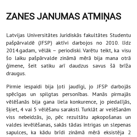
ZANES JANUMAS ATMIŅAS
Latvijas Universitātes Juridiskās fakultātes Studentu
pašpārvaldē (JFSP) aktīvi darbojos no 2010. līdz
2014.gadam, vēlāk – periodiski. Varētu teikt, ka visu
šo laiku pašpārvalde zināmā mērā bija mana otrā
ģimene, šeit satiku arī daudzus savus šā brīža
draugus.
Pirmie iespaidi bija ļoti jaudīgi, jo JFSP darbojās
spēcīgas un spilgtas personības. Manās pirmajās
vēlēšanās bija gana liela konkurence, jo piedalījās,
šķiet, 4 vai 5 vēlēšanu saraksti. Turklāt ar velēšanām
viss nebeidzās, jo, pēc rezultātu apkopošanas un
valdes ievēlēšanas, sakās tādas intrigas un slepenas
sapulces, ka kādu brīdi zināmā mērā eksistēja 2