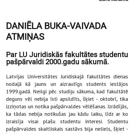
DANIĒLA BUKA-VAIVADA
ATMIŅAS
Par LU Juridiskās fakultātes studentu
pašpārvaldi 2000.gadu sākumā.
Latvijas Universitātes Juridiskajā fakultātes dienas
nodaļā kā jauns un aizrautīgs students iestājos
1999.gadā. Neilgi pēc studiju sākuma, kad fakultātē
deguns vēl nebija īsti apsildīts, šķiet - oktobrī, tika
izziņotas un notika pašpārvaldes vēlēšanas. Izrādījās,
ka tādas nebija notikušas jau kādu laiku, līdz ar ko
izraisīja visai plašu studentu interesi. Studentu
pašpārvaldes skaitliskais sastāvs bija neliels, šķiet -