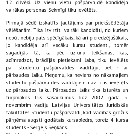
12 cilvēki. Uz vienu vietu pašpārvaldē kandidēja
vairākas personas. Sekmīgi tiku ievēlēts.
Pirmajā sēdē izskatīts jautājums par priekšsēdētāja
vēlēšanām. Tika izvirzīti vairāki kandidāti, no kuriem
nebūt nebiju pats spēcīgākais, kā arī pieredzējušākais,
jo kandidēja arī vecāku kursu studenti, tomēr
sagadījās tā, ka pēc uzrunu teikšanas, kas,
acīmredzot, izrādījās pietiekami laba, tiku ievēlēts
par studentu pašpārvaldes vadītāju, bet - ar
pārbaudes laiku. Pieņemu, ka neviens no nākamajiem
studentu pašpārvaldes vadītājiem nav ticis ievēlēts
uz pārbaudes laiku. Pārbaudes laiks tika izturēts un
turpmākos trīs sasaukumus līdz 2002. gada 5.
novembrim vadīju Latvijas Universitātes Juridiskās
fakultātes Studentu pašpārvaldi, kad vadības grožus
pārņēma augsti godātais kursabiedrs, toreiz 4. kursa
students - Sergejs Seņkāns.