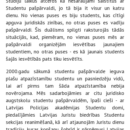
Studiju laikus atceros kā nesaraujami saistītus ar
Studentu pašpārvaldi, jo tā bija it visur un katru
dienu. No vienas puses es biju students, kas cītīgi
apguva juridiskās zinības, no otras puses es vadīju
pašpārvaldi. Šis duālisms spilgti raksturojās tādās
situācijās, kad, piemēram, no vienas puses mēs ar
pašpārvaldi organizējām iesvētības jaunajiem
studentiem, no otras puses - es kā jaunais students
šajās iesvētībās pats tiku iesvētīts.
2000.gadu sākumā studentu pašpārvalde ieguva
plašu atpazīstamību studentu un pasniedzēju vidū,
lai arī pirms tam šāda atpazīstamība nebija
novērojama. Mēs sadarbojāmies ar citu juridisko
augstskolu studentu pašpārvaldēm, īpaši cieši - ar
Latvijas Policijas akadēmijas Studentu domi,
piedalījāmies Latvijas Juristu biedrības Studentu
sekcijas reanimēšanā, kā arī atjaunojām Juristu dienu
tradīciju, kuras kopšanu šobrīd ir pārņēmusi Latvijas