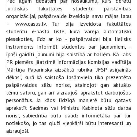
Pēc ilgām debatēm par nosaukumu, kurš derētu
Juridiskās fakultātes studentu pārstāvības
organizācijai, pašpārvalde izveidoja savu mājas lapu
– www.casus.lv. Tur bija izveidota fakultātes
studentu e-pasta liste, kurā varēja automātiski
piesekoties, līdz ar ko - pašpārvaldei bija lielisks
instruments informēt studentus par jaunumiem, -
īpaši gaidīti jaunumi bija saistībā ar ballēm. Kā labs
PR piemērs jāatzīmē Informācijas komisijas vadītāja
Mārtiņa Paparinska aizsāktā rubrika “JFSP asiņainās
dēkas”, kurā kā saistoša lasāmviela tika prezentēta
pašpārvaldes sēžu norise, atainojot gan aktuālo
tēmu saturu, gan arī aizraujoši aprakstot darbojošos
personāžus. Ja kāds līdzīgā manierē būtu gatavs
aprakstīt Saeimas vai Ministru Kabineta sēžu darba
norisi, sabiedrība būtu daudz informētāka par tur
notiekošo, jo tas gluži vienkārši būtu interesanti un
aizraujoši.