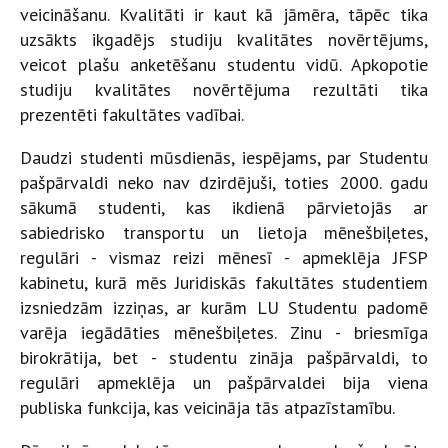
veicināšanu. Kvalitāti ir kaut kā jāmēra, tāpēc tika
uzsākts ikgadējs studiju kvalitātes novērtējums,
veicot plašu anketēšanu studentu vidū. Apkopotie
studiju kvalitātes novērtējuma rezultāti tika
prezentēti fakultātes vadībai.
Daudzi studenti mūsdienās, iespējams, par Studentu
pašpārvaldi neko nav dzirdējuši, toties 2000. gadu
sākumā studenti, kas ikdienā pārvietojās ar
sabiedrisko transportu un lietoja mēnešbiļetes,
regulāri - vismaz reizi mēnesī - apmeklēja JFSP
kabinetu, kurā mēs Juridiskās fakultātes studentiem
izsniedzām izziņas, ar kurām LU Studentu padomē
varēja iegādāties mēnešbiļetes. Zinu - briesmīga
birokrātija, bet - studentu zināja pašpārvaldi, to
regulāri apmeklēja un pašpārvaldei bija viena
publiska funkcija, kas veicināja tās atpazīstamību.