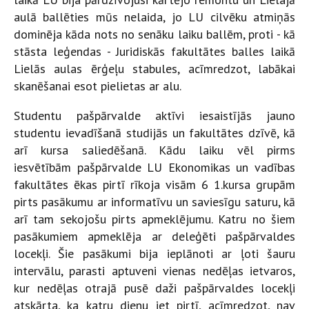
aulā ballēties mūs nelaida, jo LU cilvēku atmiņās
dominēja kāda nots no senāku laiku ballēm, proti - kā
stāsta leģendas - Juridiskās fakultātes balles laikā
Lielās aulas ērģeļu stabules, acīmredzot, labākai
skanēšanai esot pielietas ar alu.
Studentu pašpārvalde aktīvi iesaistījās jauno
studentu ievadīšanā studijās un fakultātes dzīvē, kā
arī kursa saliedēšanā. Kādu laiku vēl pirms
iesvētībām pašpārvalde LU Ekonomikas un vadības
fakultātes ēkas pirtī rīkoja visām 6 1.kursa grupām
pirts pasākumu ar informatīvu un saviesīgu saturu, kā
arī tam sekojošu pirts apmeklējumu. Katru no šiem
pasākumiem apmeklēja ar deleģēti pašpārvaldes
locekļi. Šie pasākumi bija ieplānoti ar ļoti šauru
intervālu, parasti aptuveni vienas nedēļas ietvaros,
kur nedēļas otrajā pusē daži pašpārvaldes locekļi
atskārta, ka katru dienu iet pirtī, acīmredzot, nav